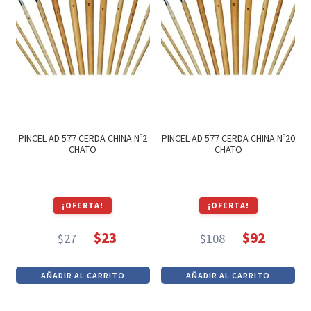
PINCEL AD 577 CERDA CHINA Nº2
PINCEL AD 577 CERDA CHINA Nº20
CHATO
CHATO
¡OFERTA!
¡OFERTA!
$
23
$
92
$
27
$
108
El
El
El
El
precio
precio
precio
precio
AÑADIR AL CARRITO
AÑADIR AL CARRITO
original
actual
original
actual
era:
es:
era:
es: