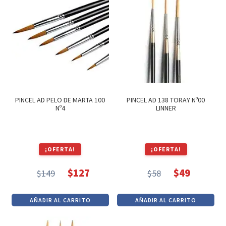
$54.
$46.
Textos (ver sub cats) (118)
TEXTOS EN INGLES (39)
TEXTOS INGLES (49)
Varios (751)
PINCEL AD PELO DE MARTA 100
PINCEL AD 138 TORAY Nº00
Nº4
LINNER
¡OFERTA!
¡OFERTA!
$
127
$
49
$
149
$
58
El
El
El
El
precio
precio
precio
precio
AÑADIR AL CARRITO
AÑADIR AL CARRITO
original
actual
original
actual
era:
es:
era:
es: