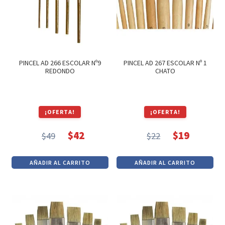
PINCEL AD 266 ESCOLAR Nº9
PINCEL AD 267 ESCOLAR Nº 1
REDONDO
CHATO
¡OFERTA!
¡OFERTA!
$
42
$
19
$
49
$
22
El
El
El
El
precio
precio
precio
precio
AÑADIR AL CARRITO
AÑADIR AL CARRITO
original
actual
original
actual
era:
es:
era:
es:
$49.
$42.
$22.
$19.