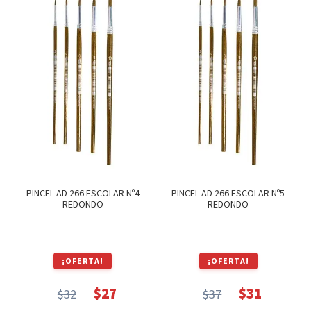
$62.
$53.
$27.
$23.
PINCEL AD 266 ESCOLAR Nº4
PINCEL AD 266 ESCOLAR Nº5
REDONDO
REDONDO
¡OFERTA!
¡OFERTA!
$
27
$
31
$
32
$
37
El
El
El
El