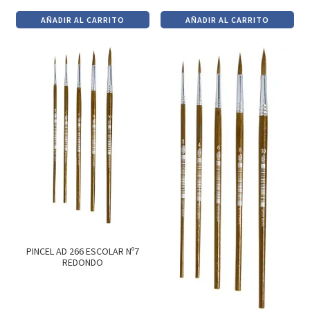
precio
precio
precio
precio
AÑADIR AL CARRITO
AÑADIR AL CARRITO
original
actual
original
actual
era:
es:
era:
es:
$32.
$27.
$37.
$31.
PINCEL AD 266 ESCOLAR Nº7
REDONDO