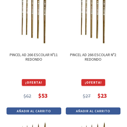
PINCEL AD 266 ESCOLAR Nº11
PINCEL AD 266 ESCOLAR Nº2
REDONDO
REDONDO
¡OFERTA!
¡OFERTA!
$
53
$
23
$
62
$
27
El
El
El
El
precio
precio
precio
precio
AÑADIR AL CARRITO
AÑADIR AL CARRITO
original
actual
original
actual
era:
es:
era:
es: