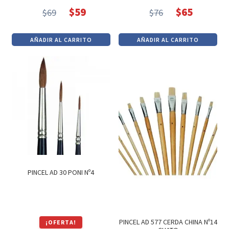
$
59
$
65
$
69
$
76
El
El
El
El
precio
precio
precio
precio
AÑADIR AL CARRITO
AÑADIR AL CARRITO
original
actual
original
actual
era:
es:
era:
es:
$69.
$59.
$76.
$65.
PINCEL AD 30 PONI Nº4
PINCEL AD 577 CERDA CHINA Nº14
¡OFERTA!