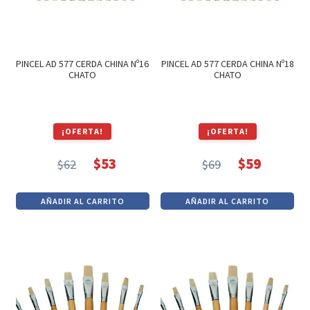
PINCEL AD 577 CERDA CHINA Nº16
PINCEL AD 577 CERDA CHINA Nº18
CHATO
CHATO
¡OFERTA!
¡OFERTA!
$
53
$
59
$
62
$
69
El
El
El
El
precio
precio
precio
precio
AÑADIR AL CARRITO
AÑADIR AL CARRITO
original
actual
original
actual
era:
es:
era:
es:
$62.
$53.
$69.
$59.