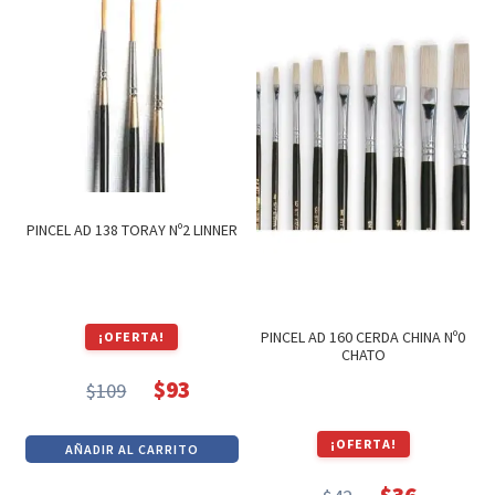
$149.
$127.
$58.
$49.
PINCEL AD 138 TORAY Nº2 LINNER
PINCEL AD 160 CERDA CHINA Nº0
¡OFERTA!
CHATO
$
93
$
109
El
El
precio
precio
¡OFERTA!
AÑADIR AL CARRITO
original
actual
era:
es: