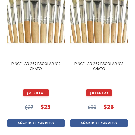
PINCEL AD 267 ESCOLAR Nº2
PINCEL AD 267 ESCOLAR Nº3
CHATO
CHATO
¡OFERTA!
¡OFERTA!
$
23
$
26
$
27
$
30
El
El
El
El
precio
precio
precio
precio
AÑADIR AL CARRITO
AÑADIR AL CARRITO
original
actual
original
actual