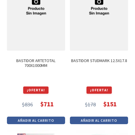
BASTIDOR ARTETOTAL
BASTIDOR STUDMARK 12.5X17.8
700X1000MM
¡OFERTA!
¡OFERTA!
$
711
$
151
$
836
$
178
El
El
El
El
precio
precio
precio
precio
AÑADIR AL CARRITO
AÑADIR AL CARRITO
original
actual
original
actual
era:
es:
era:
es: