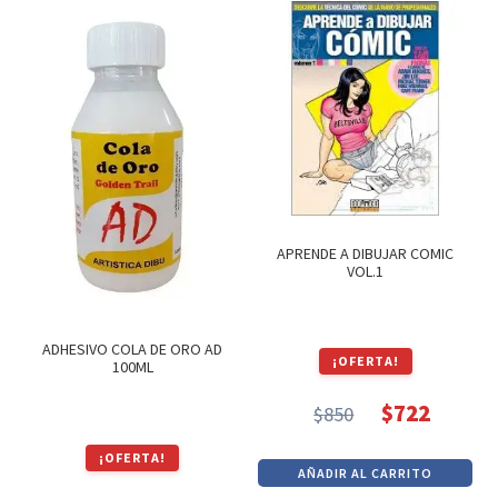
era:
es:
$512.
$435.
APRENDE A DIBUJAR COMIC
VOL.1
ADHESIVO COLA DE ORO AD
¡OFERTA!
100ML
$
722
$
850
El
El
precio
precio
¡OFERTA!
AÑADIR AL CARRITO
original
actual