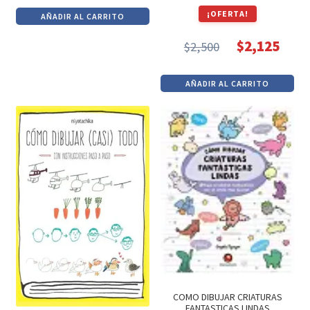
precio
precio
¡OFERTA!
AÑADIR AL CARRITO
original
actual
era:
es:
$
2,125
$
2,500
El
El
$254.
$216.
precio
precio
AÑADIR AL CARRITO
original
actual
era:
es:
$2,500.
$2,125.
COMO DIBUJAR CRIATURAS
FANTASTICAS LINDAS