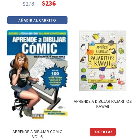
$
236
$
278
era:
es:
El
El
$850.
$722.
precio
precio
AÑADIR AL CARRITO
original
actual
era:
es:
$278.
$236.
APRENDE A DIBUJAR PAJARITOS
KAWAII
APRENDE A DIBUJAR COMIC
¡OFERTA!
VOL.6