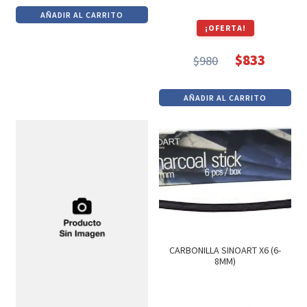
precio
precio
AÑADIR AL CARRITO
original
actual
¡OFERTA!
era:
es:
$
833
$154.
$131.
$
980
El
El
precio
precio
AÑADIR AL CARRITO
original
actual
era:
es:
$980.
$833.
CARBONILLA SINOART X6 (6-
8MM)