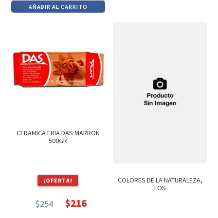
AÑADIR AL CARRITO
original
actual
era:
es:
$418.
$355.
CERAMICA FRIA DAS MARRON
500GR
COLORES DE LA NATURALEZA,
¡OFERTA!
LOS
$
216
$
254
El
El