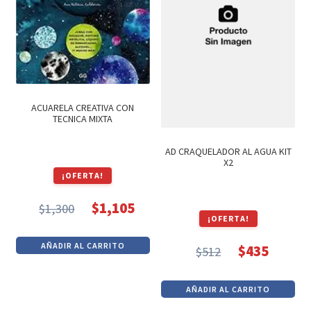
Textos (ver sub cats) (118)
TEXTOS EN INGLES (39)
TEXTOS INGLES (49)
Varios (751)
ACUARELA CREATIVA CON
TECNICA MIXTA
AD CRAQUELADOR AL AGUA KIT
X2
¡OFERTA!
$
1,105
$
1,300
El
El
¡OFERTA!
precio
precio
AÑADIR AL CARRITO
$
435
$
512
original
actual
El
El
era:
es:
precio
precio
AÑADIR AL CARRITO
$1,300.
$1,105.
original
actual