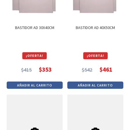
BASTIDOR AD 30X40CM
BASTIDOR AD 40X50CM
¡OFERTA!
¡OFERTA!
$
353
$
461
$
415
$
542
El
El
El
El
precio
precio
precio
precio
AÑADIR AL CARRITO
AÑADIR AL CARRITO
original
actual
original
actual
era:
es:
era:
es:
$415.
$353.
$542.
$461.