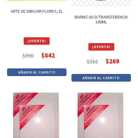
ARTE DE DIBUJAR FLORES, EL
BARNIZ AD D/TRANSFERENCIA
100ML
¡OFERTA!
¡OFERTA!
$
842
$
990
El
El
$
269
$
316
El
El
precio
precio
AÑADIR AL CARRITO
precio
precio
original
actual
AÑADIR AL CARRITO
original
actual
era:
es:
era:
es:
$990.
$842.
$316.
$269.