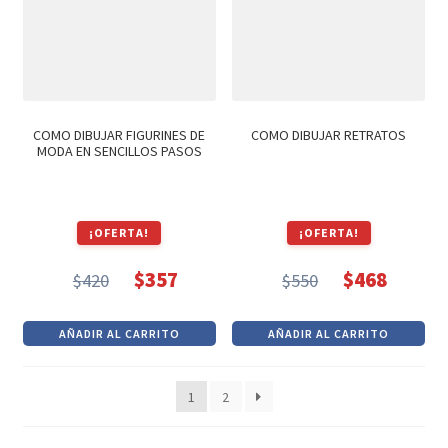
COMO DIBUJAR FIGURINES DE
COMO DIBUJAR RETRATOS
MODA EN SENCILLOS PASOS
¡OFERTA!
¡OFERTA!
$
357
$
468
$
420
$
550
El
El
El
El
precio
precio
precio
precio
AÑADIR AL CARRITO
AÑADIR AL CARRITO
original
actual
original
actual
era:
es:
era:
es:
1
2
$420.
$357.
$550.
$468.