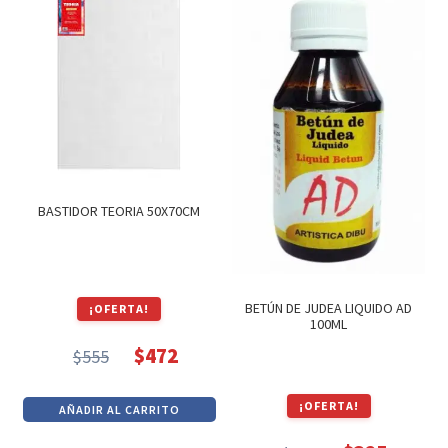
$836.
$711.
$178.
$151.
BASTIDOR TEORIA 50X70CM
BETÚN DE JUDEA LIQUIDO AD
¡OFERTA!
100ML
$
472
$
555
El
El
precio
precio
¡OFERTA!
AÑADIR AL CARRITO
original
actual