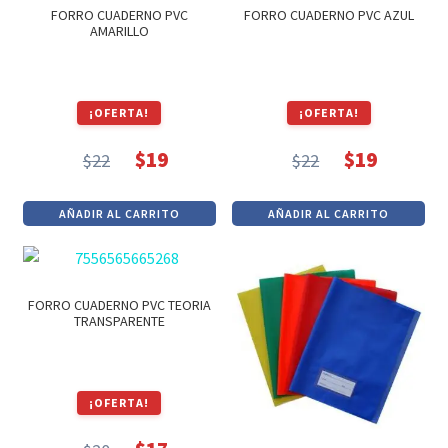
Textos (ver sub cats) (118)
FORRO CUADERNO PVC
FORRO CUADERNO PVC AZUL
AMARILLO
TEXTOS EN INGLES (39)
TEXTOS INGLES (49)
Varios (749)
¡OFERTA!
¡OFERTA!
$
19
$
19
$
22
$
22
El
El
El
El
precio
precio
precio
precio
AÑADIR AL CARRITO
AÑADIR AL CARRITO
original
actual
original
actual
era:
es:
era:
es:
$22.
$19.
$22.
$19.
FORRO CUADERNO PVC TEORIA
TRANSPARENTE
¡OFERTA!