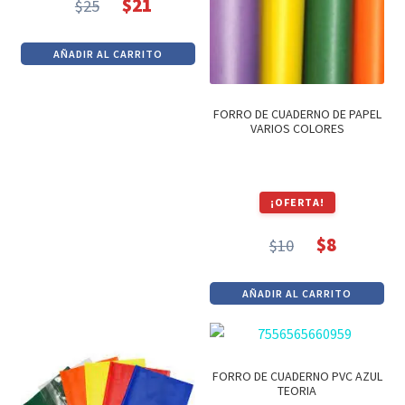
$
21
$
25
El
El
precio
precio
AÑADIR AL CARRITO
original
actual
era:
es:
$25.
$21.
FORRO DE CUADERNO DE PAPEL
VARIOS COLORES
¡OFERTA!
$
8
$
10
El
El
precio
precio
AÑADIR AL CARRITO
original
actual
era:
es:
$10.
$8.
FORRO DE CUADERNO PVC AZUL
TEORIA