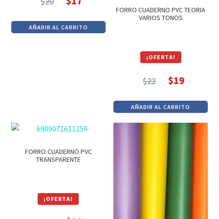
$
17
$
20
El
El
FORRO CUADERNO PVC TEORIA
VARIOS TONOS
precio
precio
AÑADIR AL CARRITO
original
actual
era:
es:
¡OFERTA!
$20.
$17.
$
19
$
22
El
El
precio
precio
AÑADIR AL CARRITO
original
actual
era:
es:
$22.
$19.
FORRO CUADERNO PVC
TRANSPARENTE
¡OFERTA!