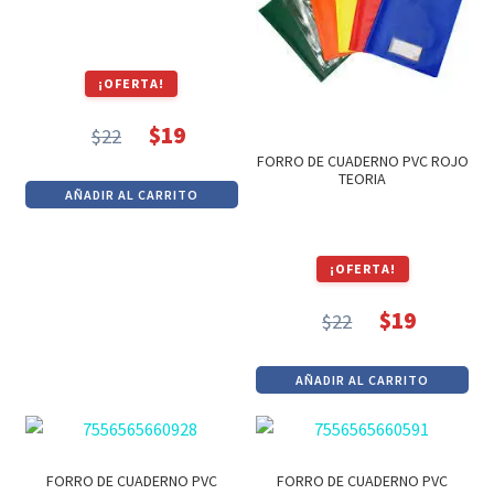
¡OFERTA!
$
19
$
22
El
El
FORRO DE CUADERNO PVC ROJO
precio
precio
TEORIA
AÑADIR AL CARRITO
original
actual
era:
es:
$22.
$19.
¡OFERTA!
$
19
$
22
El
El
precio
precio
AÑADIR AL CARRITO
original
actual
era:
es:
$22.
$19.
FORRO DE CUADERNO PVC
FORRO DE CUADERNO PVC