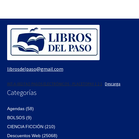
era:
es:
era:
es:
$22.
$19.
$28.
$24.
librosdelpaso@gmail.com
INT-A-002 FAQ PAGOS ELECTRÓNICOS - PLACETOPAY 1 2 1
Descarga
Categorías
Agendas (58)
BOLSOS (9)
CIENCIA FICCIÓN (210)
Descuentos Web (25068)