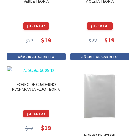
VERDE TEORIA
VIOLETA TEORIA
¡OFERTA!
¡OFERTA!
$
19
$
19
$
22
$
22
El
El
El
El
precio
precio
precio
precio
AÑADIR AL CARRITO
AÑADIR AL CARRITO
original
actual
original
actual
era:
es:
era:
es:
$22.
$19.
$22.
$19.
FORRO DE CUADERNO
PVCNARANJA FLUO TEORIA
¡OFERTA!
$
19
$
22
El
El
FORRO DE NYLON