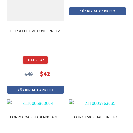
precio
precio
AÑADIR AL CARRITO
original
actual
era:
es:
$22.
$19.
FORRO DE PVC CUADERNOLA
¡OFERTA!
$
42
$
49
El
El
precio
precio
AÑADIR AL CARRITO
original
actual
era:
es:
$49.
$42.
FORRO PVC CUADERNO AZUL
FORRO PVC CUADERNO ROJO