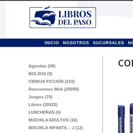
Ir
Ir
a
al
la
contenido
navegación
INICIO
NOSOTROS
SUCURSALES
N
COL
Agendas (58)
BOLSOS (9)
CIENCIA FICCIÓN (210)
Descuentos Web (25058)
Juegos (75)
Libros (20522)
LUNCHERAS (4)
MOCHILA ADULTOS (16)
MOCHILA INFANTIL - J (12)