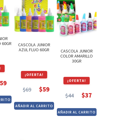
NIOR
O 60GR
CASCOLA JUNIOR
AZUL FLUO 60GR
CASCOLA JUNIOR
COLOR AMARILLO
30GR
!
¡OFERTA!
¡OFERTA!
59
$
59
$
69
El
El
$
37
cio
cio
$
44
El
El
RRITO
precio
precio
inal
ual
AÑADIR AL CARRITO
precio
precio
original
actual
AÑADIR AL CARRITO
original
actual
era:
es:
era:
es:
$69.
$59.
$44.
$37.