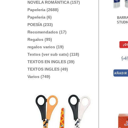
NOVELA ROMÁNTICA (157)
Papeleria (2688)
BARRA
Papeleria (6)
STUDM
POESÍA (233)
Recomendados (17)
Regalos (95)
¡O
regalos varios (19)
Textos (ver sub cats) (118)
$
4
TEXTOS EN INGLES (39)
TEXTOS INGLES (49)
AÑADIR
Varios (749)