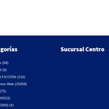
$10.
$8.
$69.
$59.
$69.
$59.
$69.
$59.
gorías
Sucursal Centro
 (58)
 (9)
A FICCIÓN (210)
ntos Web (25058)
(75)
(20522)
RAS (4)