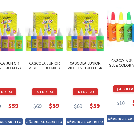
$44.
$37.
$44.
$37.
$44.
$37.
$44.
$37.
CASCOLA SU
LA JUNIOR
CASCOLA JUNIOR
CASCOLA JUNIOR
GLUE COLOR 
 FLUO 60GR
VERDE FLUO 60GR
VIOLETA FLUO 60GR
¡OFERTA
FERTA!
¡OFERTA!
¡OFERTA!
$
10
$
59
$
59
$
59
9
$
69
$
69
El
El
El
El
El
El
El
El
pre
pre
precio
precio
precio
precio
precio
precio
AÑADIR AL CA
 AL CARRITO
AÑADIR AL CARRITO
AÑADIR AL CARRITO
orig
act
original
actual
original
actual
original
actual
era:
es:
era:
es:
era:
es:
era:
es: