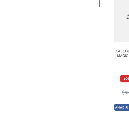
CASCOL
MAGIC
¡O
$
9
AÑADIR