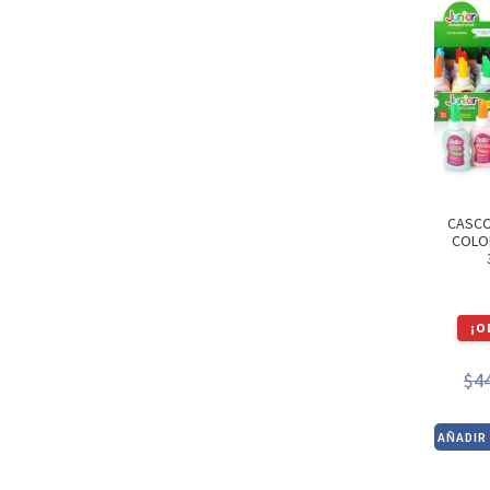
CASCO
COLO
¡O
$
4
AÑADIR