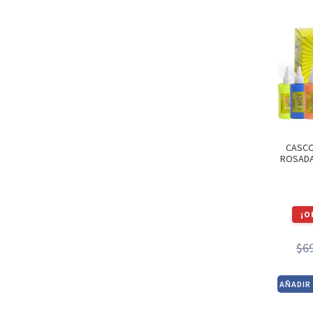
CASCO
ROSADA
¡O
$
6
AÑADIR