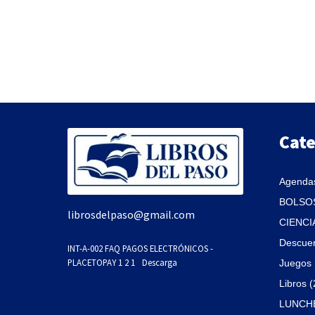
Cate
Agendas
BOLSOS
librosdelpaso@gmail.com
CIENCI
Descue
INT-A-002 FAQ PAGOS ELECTRÓNICOS -
PLACETOPAY 1 2 1
Descarga
Juegos 
Libros 
LUNCHE