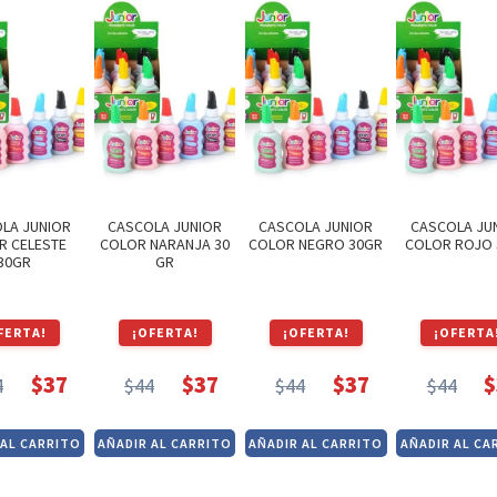
LA JUNIOR
CASCOLA JUNIOR
CASCOLA JUNIOR
CASCOLA JU
R CELESTE
COLOR NARANJA 30
COLOR NEGRO 30GR
COLOR ROJO 
30GR
GR
FERTA!
¡OFERTA!
¡OFERTA!
¡OFERTA
$
37
$
37
$
37
$
4
$
44
$
44
$
44
El
El
El
El
El
El
El
El
precio
precio
precio
precio
precio
precio
pre
pre
 AL CARRITO
AÑADIR AL CARRITO
AÑADIR AL CARRITO
AÑADIR AL CA
original
actual
original
actual
original
actual
orig
act
era:
es:
era:
es:
era:
es:
era:
es: