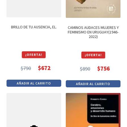
BRILLO DE TU AUSENCIA, EL.
CAMINOS AUDACES MUJERES Y
FEMINISMO EN URUGUAY(1946-
2022)
¡OFERTA!
¡OFERTA!
$
672
$
756
$
790
$
890
El
El
El
El
precio
precio
precio
precio
AÑADIR AL CARRITO
AÑADIR AL CARRITO
original
actual
original
actual
era:
es:
era:
es:
$790.
$672.
$890.
$756.