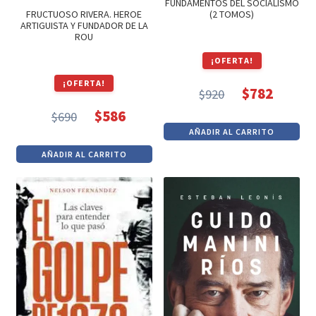
FUNDAMENTOS DEL SOCIALISMO
(2 TOMOS)
FRUCTUOSO RIVERA. HEROE
ARTIGUISTA Y FUNDADOR DE LA
ROU
¡OFERTA!
¡OFERTA!
$
782
$
920
El
El
$
586
$
690
precio
precio
El
El
AÑADIR AL CARRITO
original
actual
precio
precio
AÑADIR AL CARRITO
era:
es:
original
actual
$920.
$782.
era:
es:
$690.
$586.