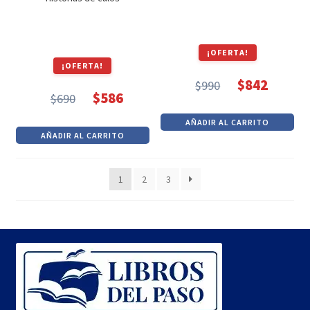
¡OFERTA!
¡OFERTA!
$
842
$
990
El
El
$
586
$
690
El
El
precio
precio
AÑADIR AL CARRITO
precio
precio
original
actual
AÑADIR AL CARRITO
original
actual
era:
es:
era:
es:
$990.
$842.
1
2
3
$690.
$586.