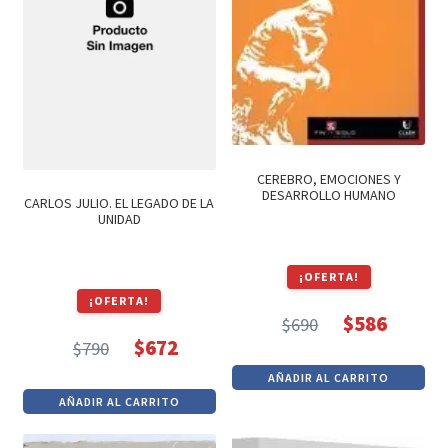
CEREBRO, EMOCIONES Y
DESARROLLO HUMANO
CARLOS JULIO. EL LEGADO DE LA
UNIDAD
¡OFERTA!
¡OFERTA!
$
586
$
690
El
El
$
672
$
790
El
El
precio
precio
AÑADIR AL CARRITO
precio
precio
original
actual
AÑADIR AL CARRITO
original
actual
era:
es:
era:
es:
$690.
$586.