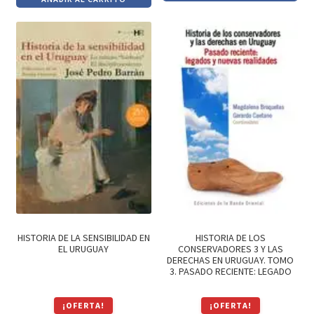
original
actual
original
actual
era:
es:
era:
es:
$590.
$502.
$990.
$842.
HISTORIA DE LA SENSIBILIDAD EN
HISTORIA DE LOS
EL URUGUAY
CONSERVADORES 3 Y LAS
DERECHAS EN URUGUAY. TOMO
3. PASADO RECIENTE: LEGADO
¡OFERTA!
¡OFERTA!