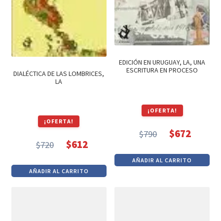
EDICIÓN EN URUGUAY, LA, UNA
ESCRITURA EN PROCESO
DIALÉCTICA DE LAS LOMBRICES,
LA
¡OFERTA!
¡OFERTA!
$
672
$
790
El
El
$
612
$
720
El
El
precio
precio
AÑADIR AL CARRITO
precio
precio
original
actual
AÑADIR AL CARRITO
original
actual
era:
es:
era:
es:
$790.
$672.
$720.
$612.