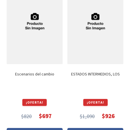
Escenarios del cambio
ESTADOS INTERMEDIOS, LOS
¡OFERTA!
¡OFERTA!
$
697
$
926
$
820
$
1,090
El
El
El
El
precio
precio
precio
precio