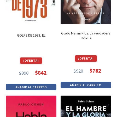
Guido Manini Ríos. La verdadera
GOLPE DE 1973, EL
historia.
¡OFERTA!
¡OFERTA!
$
782
$
920
$
842
$
990
El
El
El
El
precio
precio
precio
precio
AÑADIR AL CARRITO
AÑADIR AL CARRITO
original
actual
original
actual
era:
es:
era:
es:
$920.
$782.
$990.
$842.