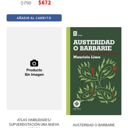
$
672
$
790
$1,000.
$850.
El
El
precio
precio
AÑADIR AL CARRITO
original
actual
era:
es:
$790.
$672.
ATLAS HABILIDADES/
SUPUERDOTACIÓN UNA NUEVA
AUSTERIDAD O BARBARIE