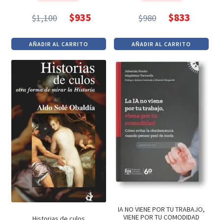
$
935
$
833
$
1,100
$
980
El
El
El
El
precio
precio
precio
precio
AÑADIR AL CARRITO
AÑADIR AL CARRITO
original
actual
original
actual
era:
es:
era:
es:
$1,100.
$935.
$980.
$833.
IA NO VIENE POR TU TRABAJO,
VIENE POR TU COMODIDAD
Historias de culos