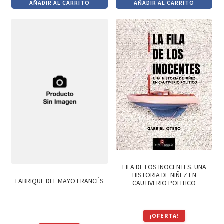
AÑADIR AL CARRITO
AÑADIR AL CARRITO
original
actual
original
actual
era:
es:
era:
es:
$820.
$697.
$1,090.
$926.
FILA DE LOS INOCENTES. UNA
HISTORIA DE NIÑEZ EN
FABRIQUE DEL MAYO FRANCÉS
CAUTIVERIO POLITICO
¡OFERTA!