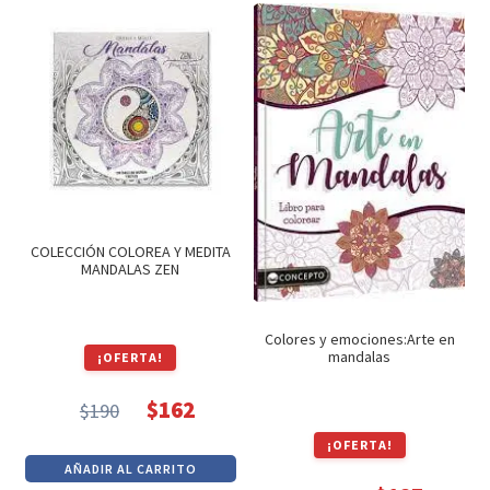
era:
es:
$490.
$416.
COLECCIÓN COLOREA Y MEDITA
MANDALAS ZEN
Colores y emociones:Arte en
mandalas
¡OFERTA!
$
162
$
190
El
El
¡OFERTA!
precio
precio
AÑADIR AL CARRITO
original
actual