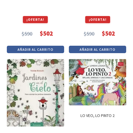
¡OFERTA!
¡OFERTA!
$
502
$
502
$
590
$
590
El
El
El
El
precio
precio
precio
precio
AÑADIR AL CARRITO
AÑADIR AL CARRITO
original
actual
original
actual
era:
es:
era:
es:
$590.
$502.
$590.
$502.
LO VEO, LO PINTO 2