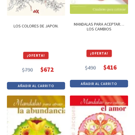
MANDALAS PARA ACEPTAR…
LOS COLORES DE JAPON.
LOS CAMBIOS
¡OFERTA!
¡OFERTA!
$
416
$
490
$
672
$
790
El
El
El
El
precio
precio
precio
precio
AÑADIR AL CARRITO
AÑADIR AL CARRITO
original
actual
original
actual
era:
es:
era:
es:
$490.
$416.
$790.
$672.