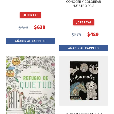
CONOCER Y COLOREAR
NUESTRO PAIS
¡OFERTA!
¡OFERTA!
$
638
$
750
El
El
$
489
$
575
precio
precio
El
El
AÑADIR AL CARRITO
original
actual
precio
precio
AÑADIR AL CARRITO
era:
es:
original
actual
$750.
$638.
era:
es:
$575.
$489.