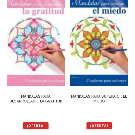
$490.
$416.
MANDALAS PARA
MANDALAS PARA SUPERAR… EL
DESARROLLAR… LA GRATITUD
MIEDO
¡OFERTA!
¡OFERTA!