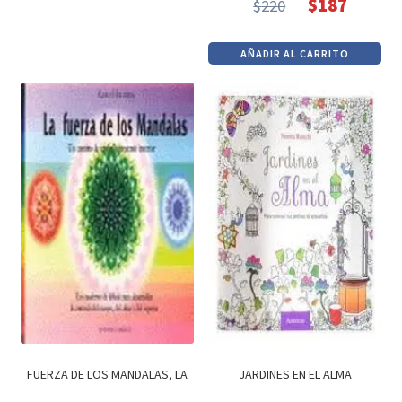
$
187
$
220
El
El
era:
es:
precio
precio
$190.
$162.
AÑADIR AL CARRITO
original
actual
era:
es:
$220.
$187.
FUERZA DE LOS MANDALAS, LA
JARDINES EN EL ALMA