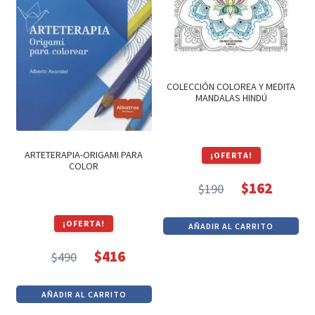
Textos (ver sub cats) (118)
TEXTOS EN INGLES (39)
TEXTOS INGLES (49)
Varios (754)
COLECCIÓN COLOREA Y MEDITA
MANDALAS HINDÚ
ARTETERAPIA-ORIGAMI PARA
¡OFERTA!
COLOR
$
162
$
190
El
El
precio
precio
¡OFERTA!
AÑADIR AL CARRITO
original
actual
era:
es:
$
416
$
490
El
El
$190.
$162.
precio
precio
AÑADIR AL CARRITO
original
actual