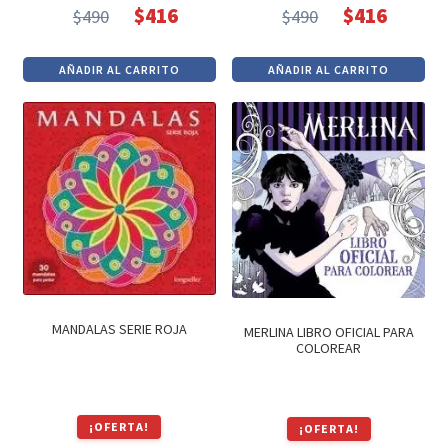
$
416
$
416
$
490
$
490
El
El
El
El
precio
precio
precio
precio
AÑADIR AL CARRITO
AÑADIR AL CARRITO
original
actual
original
actual
era:
es:
era:
es:
$490.
$416.
$490.
$416.
MANDALAS SERIE ROJA
MERLINA LIBRO OFICIAL PARA
COLOREAR
¡OFERTA!
¡OFERTA!