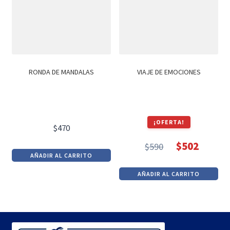
RONDA DE MANDALAS
VIAJE DE EMOCIONES
¡OFERTA!
$
470
$
502
$
590
El
El
AÑADIR AL CARRITO
precio
precio
AÑADIR AL CARRITO
original
actual
era:
es:
$590.
$502.