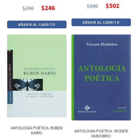
$
502
$
590
$
246
$
290
El
El
El
El
precio
precio
precio
precio
AÑADIR AL CARRITO
AÑADIR AL CARRITO
original
actual
original
actual
era:
es:
era:
es:
$590.
$502.
$290.
$246.
ANTOLOGÍA POÉTICA. RUBEN
ANTOLOGIA POETICA. VICENTE
DARÍO
HUIDOBRO