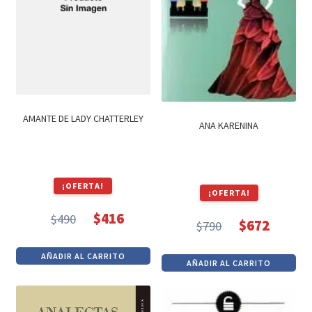
AMANTE DE LADY CHATTERLEY
ANA KARENINA
¡OFERTA!
¡OFERTA!
$
416
$
490
$
672
$
790
El
El
El
El
precio
precio
precio
precio
AÑADIR AL CARRITO
original
actual
AÑADIR AL CARRITO
original
actual
era:
es:
era:
es:
$490.
$416.
$790.
$672.