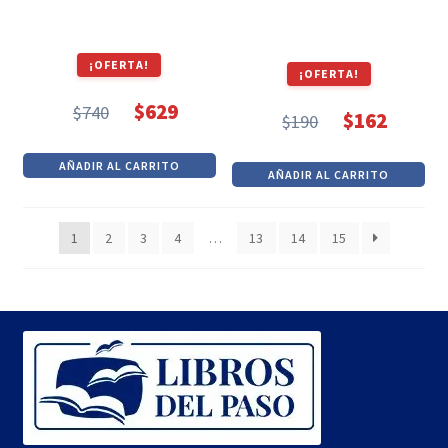
¡OFERTA!
¡OFERTA!
$
629
$
740
$
162
$
190
El
El
El
El
precio
precio
precio
precio
AÑADIR AL CARRITO
original
actual
AÑADIR AL CARRITO
original
actual
era:
es:
era:
es:
$740.
$629.
1
2
3
4
…
13
14
15
$190.
$162.