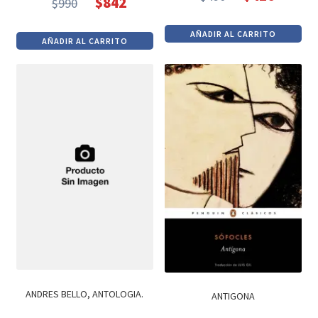
$
842
$
990
El
El
El
El
precio
precio
precio
precio
AÑADIR AL CARRITO
original
actual
AÑADIR AL CARRITO
original
actual
era:
es:
era:
es:
$490.
$416.
$990.
$842.
ANDRES BELLO, ANTOLOGIA.
ANTIGONA