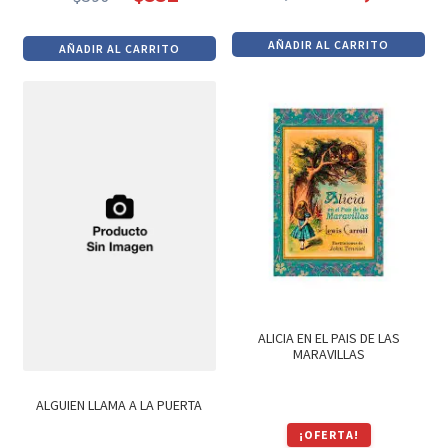
El
El
El
El
precio
precio
precio
precio
AÑADIR AL CARRITO
AÑADIR AL CARRITO
original
actual
original
actual
era:
es:
era:
es:
$1,500.
$1,275.
$390.
$332.
ALICIA EN EL PAIS DE LAS
MARAVILLAS
ALGUIEN LLAMA A LA PUERTA
¡OFERTA!