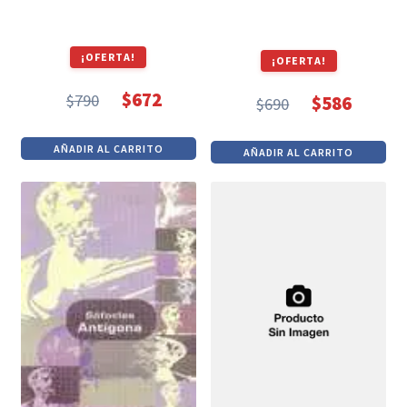
¡OFERTA!
¡OFERTA!
$
672
$
790
$
586
$
690
El
El
El
El
precio
precio
precio
precio
AÑADIR AL CARRITO
AÑADIR AL CARRITO
original
actual
original
actual
era:
es:
era:
es:
$790.
$672.
$690.
$586.