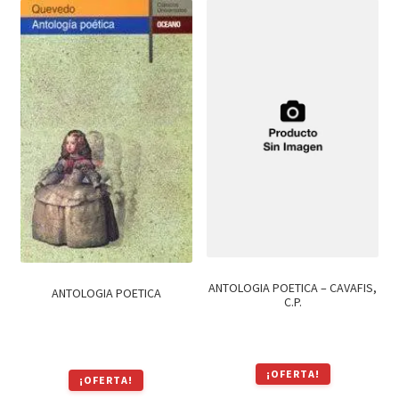
era:
es:
$189.
$161.
$190.
$162.
ANTOLOGIA POETICA – CAVAFIS,
ANTOLOGIA POETICA
C.P.
¡OFERTA!
¡OFERTA!