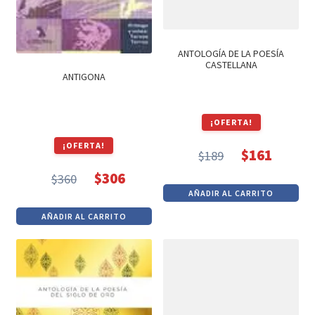
ANTOLOGÍA DE LA POESÍA
CASTELLANA
ANTIGONA
¡OFERTA!
¡OFERTA!
$
161
$
189
El
El
$
306
$
360
precio
precio
El
El
AÑADIR AL CARRITO
original
actual
precio
precio
AÑADIR AL CARRITO
era:
es:
original
actual
$189.
$161.
era:
es:
$360.
$306.