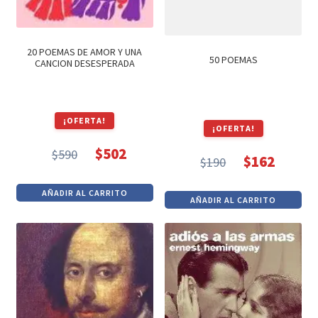
20 POEMAS DE AMOR Y UNA
50 POEMAS
CANCION DESESPERADA
¡OFERTA!
¡OFERTA!
$
502
$
590
$
162
$
190
El
El
El
El
precio
precio
precio
precio
AÑADIR AL CARRITO
original
actual
AÑADIR AL CARRITO
original
actual
era:
es:
era:
es:
$590.
$502.
$190.
$162.