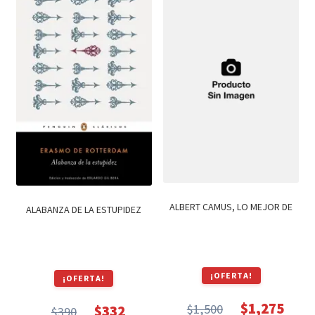
$590.
$502.
ALBERT CAMUS, LO MEJOR DE
ALABANZA DE LA ESTUPIDEZ
¡OFERTA!
¡OFERTA!
$
1,275
$
1,500
$
332
$
390