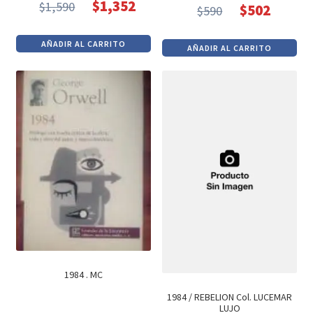
$
1,352
$
1,590
$
502
$
590
El
El
El
El
precio
precio
precio
precio
AÑADIR AL CARRITO
AÑADIR AL CARRITO
original
actual
original
actual
era:
es:
era:
es:
$1,590.
$1,352.
$590.
$502.
1984 . MC
1984 / REBELION Col. LUCEMAR
LUJO