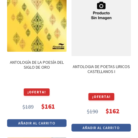
ANTOLOGÍA DE LA POESÍA DEL
ANTOLOGIA DE POETAS LIRICOS
SIGLO DE ORO
CASTELLANOS I
¡OFERTA!
¡OFERTA!
$
161
$
189
El
El
$
162
$
190
El
El
precio
precio
precio
precio
AÑADIR AL CARRITO
original
actual
AÑADIR AL CARRITO
original
actual
era:
es: