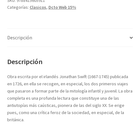
SKU:
9788415605911
Textos (ver sub cats) (118)
Categorías:
Clasicos
,
Dcto Web 15%
TEXTOS EN INGLES (39)
TEXTOS INGLES (49)
Varios (749)
Descripción
Descripción
Obra escrita por el irlandés Jonathan Swift (1667-1745) publicada
en 1726, en ella se recogen, en especial, los dos primeros viajes
que pasaron a formar parte de la mitología infantil y juvenil. La obra
completa es una profunda lectura que constituye una de las
antiutopías más caústicas, pionera de las del siglo XX. Se erige
pues, como una crítica feroz de la sociedad, en especial, de la
británica.