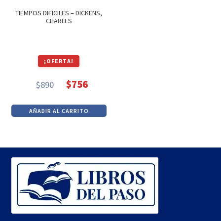
TIEMPOS DIFICILES – DICKENS,
CHARLES
¡OFERTA!
$
756
$
890
El
El
precio
precio
AÑADIR AL CARRITO
original
actual
era:
es:
$890.
$756.