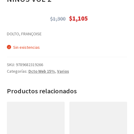
Textos (ver sub cats) (118)
TEXTOS EN INGLES (39)
$
1,105
$
1,300
TEXTOS INGLES (49)
El
El
precio
precio
Varios (749)
DOLTO, FRANÇOISE
original
actual
era:
es:
Sin existencias
$1,300.
$1,105.
SKU:
9789682319266
Categorías:
Dcto Web 15%
,
Varios
Productos relacionados