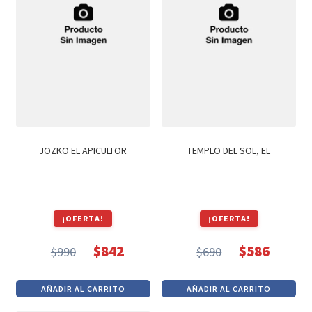
JOZKO EL APICULTOR
TEMPLO DEL SOL, EL
¡OFERTA!
¡OFERTA!
$
842
$
586
$
990
$
690
El
El
El
El
precio
precio
precio
precio
AÑADIR AL CARRITO
AÑADIR AL CARRITO
original
actual
original
actual