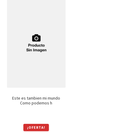
era:
es:
era:
es:
$990.
$842.
$690.
$586.
Este es tambien mi mundo
Como podemos h
¡OFERTA!