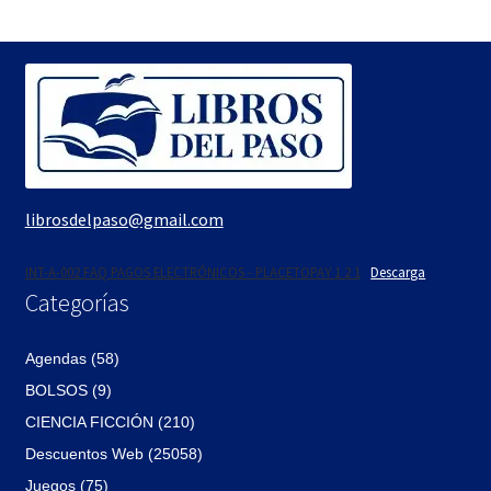
era:
es:
$490.
$416.
librosdelpaso@gmail.com
INT-A-002 FAQ PAGOS ELECTRÓNICOS - PLACETOPAY 1 2 1
Descarga
Categorías
Agendas (58)
BOLSOS (9)
CIENCIA FICCIÓN (210)
Descuentos Web (25058)
Juegos (75)