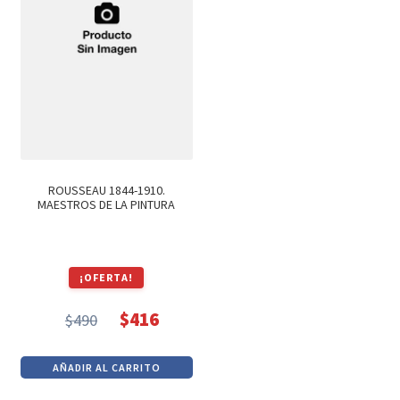
ROUSSEAU 1844-1910.
MAESTROS DE LA PINTURA
¡OFERTA!
$
416
$
490
El
El
precio
precio
AÑADIR AL CARRITO
original
actual