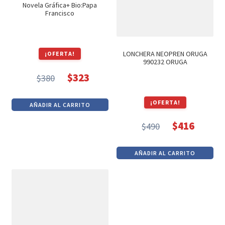
Novela Gráfica+ Bio:Papa
Francisco
LONCHERA NEOPREN ORUGA
¡OFERTA!
990232 ORUGA
$
323
$
380
El
El
precio
precio
¡OFERTA!
AÑADIR AL CARRITO
original
actual
era:
es:
$
416
$
490
El
El
$380.
$323.
precio
precio
AÑADIR AL CARRITO
original
actual
era:
es:
$490.
$416.