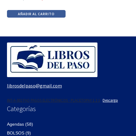
El
El
precio
precio
AÑADIR AL CARRITO
original
actual
era:
es:
$850.
$722.
librosdelpaso@gmail.com
INT-A-002 FAQ PAGOS ELECTRÓNICOS - PLACETOPAY 1 2 1
Descarga
Categorías
Agendas (58)
BOLSOS (9)