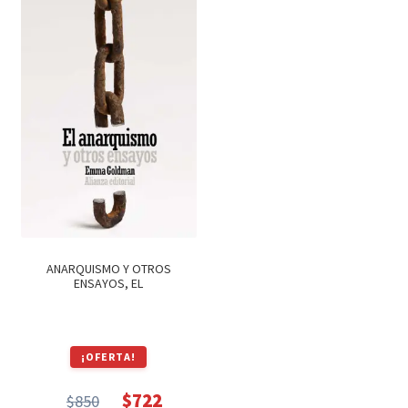
$1,200.
$1,020.
$1,150.
$978.
ANARQUISMO Y OTROS
ENSAYOS, EL
¡OFERTA!
$
722
$
850