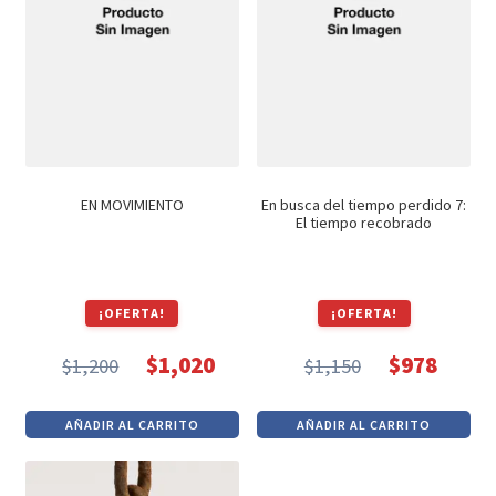
EN MOVIMIENTO
En busca del tiempo perdido 7:
El tiempo recobrado
¡OFERTA!
¡OFERTA!
$
1,020
$
978
$
1,200
$
1,150
El
El
El
El
precio
precio
precio
precio
AÑADIR AL CARRITO
AÑADIR AL CARRITO
original
actual
original
actual
era:
es:
era:
es: