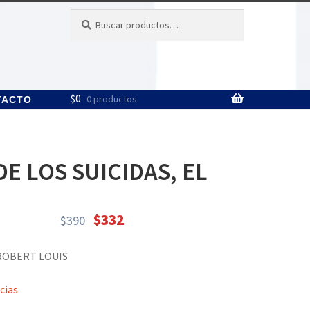
Buscar
Buscar
por:
$
0
0 productos
TACTO
DE LOS SUICIDAS, EL
$
332
$
390
El
El
precio
precio
ROBERT LOUIS
original
actual
era:
es:
cias
$390.
$332.