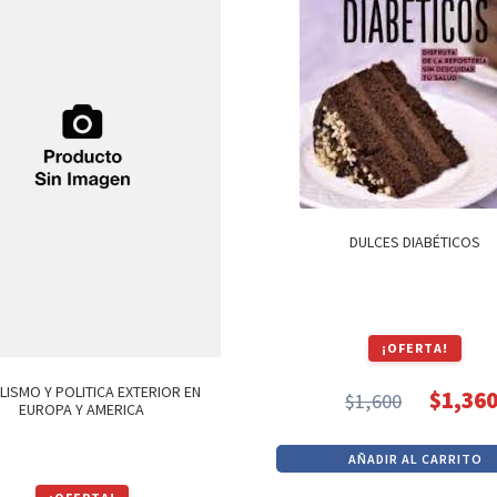
DULCES DIABÉTICOS
¡OFERTA!
ISMO Y POLITICA EXTERIOR EN
$
1,36
$
1,600
EUROPA Y AMERICA
El
El
precio
precio
AÑADIR AL CARRITO
original
actual