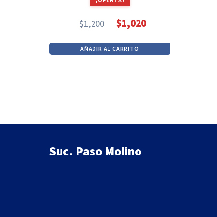
¡OFERTA!
$
1,020
$
1,200
El
El
precio
precio
AÑADIR AL CARRITO
original
actual
era:
es:
$1,200.
$1,020.
Suc. Paso Molino