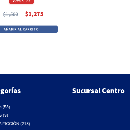
¡OFERTA!
era:
es:
$1,600.
$1,360.
$
1,275
$
1,500
El
El
precio
precio
AÑADIR AL CARRITO
original
actual
era:
es:
$1,500.
$1,275.
gorías
Sucursal Centro
 (58)
 (9)
A FICCIÓN (213)