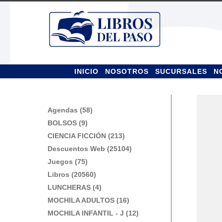
Ir
Ir
a
al
la
contenido
navegación
INICIO
NOSOTROS
SUCURSALES
N
Agendas (58)
BOLSOS (9)
CIENCIA FICCIÓN (213)
Descuentos Web (25104)
Juegos (75)
Libros (20560)
LUNCHERAS (4)
MOCHILA ADULTOS (16)
MOCHILA INFANTIL - J (12)