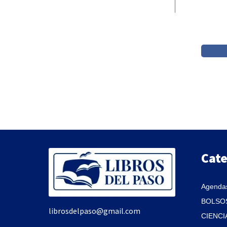
Cate
Agendas
BOLSOS
librosdelpaso@gmail.com
CIENCI