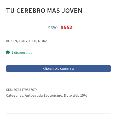
CIENCIA FICCIÓN (212)
TU CEREBRO MAS JOVEN
Descuentos Web (25080)
Juegos (75)
$
552
Libros (20539)
$
650
El
El
LUNCHERAS (4)
precio
precio
BUZAN, TONY; HILB, NORA
MOCHILA ADULTOS (16)
original
actual
era:
es:
MOCHILA INFANTIL - J (12)
1 disponibles
$650.
$552.
NOVELA ROMÁNTICA (157)
TU
Papeleria (2689)
AÑADIR AL CARRITO
CEREBRO
Papeleria (6)
MAS
POESÍA (233)
JOVEN
SKU:
9788479537074
Recomendados (17)
cantidad
Categorías:
Autoayuda Esoterismo
,
Dcto Web 15%
Regalos (95)
regalos varios (19)