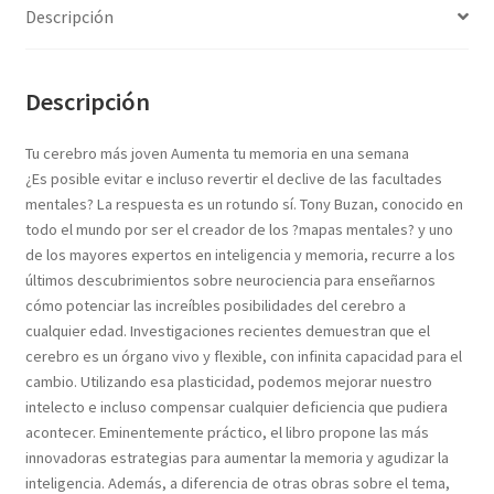
Textos (ver sub cats) (118)
Descripción
TEXTOS EN INGLES (39)
TEXTOS INGLES (49)
Descripción
Varios (751)
Tu cerebro más joven Aumenta tu memoria en una semana
¿Es posible evitar e incluso revertir el declive de las facultades
mentales? La respuesta es un rotundo sí. Tony Buzan, conocido en
todo el mundo por ser el creador de los ?mapas mentales? y uno
de los mayores expertos en inteligencia y memoria, recurre a los
últimos descubrimientos sobre neurociencia para enseñarnos
cómo potenciar las increíbles posibilidades del cerebro a
cualquier edad. Investigaciones recientes demuestran que el
cerebro es un órgano vivo y flexible, con infinita capacidad para el
cambio. Utilizando esa plasticidad, podemos mejorar nuestro
intelecto e incluso compensar cualquier deficiencia que pudiera
acontecer. Eminentemente práctico, el libro propone las más
innovadoras estrategias para aumentar la memoria y agudizar la
inteligencia. Además, a diferencia de otras obras sobre el tema,