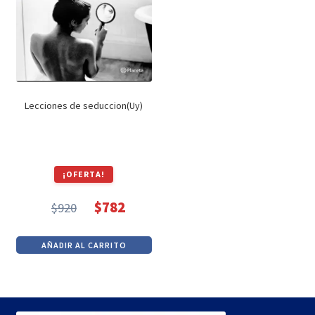
Lecciones de seduccion(Uy)
¡OFERTA!
$
782
$
920
El
El
precio
precio
AÑADIR AL CARRITO
original
actual
era:
es:
$920.
$782.