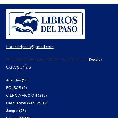
$6.
$5.
librosdelpaso@gmail.com
INT-A-002 FAQ PAGOS ELECTRÓNICOS - PLACETOPAY 1 2 1
Descarga
Categorías
Agendas (58)
BOLSOS (9)
CIENCIA FICCIÓN (213)
Descuentos Web (25104)
Juegos (75)