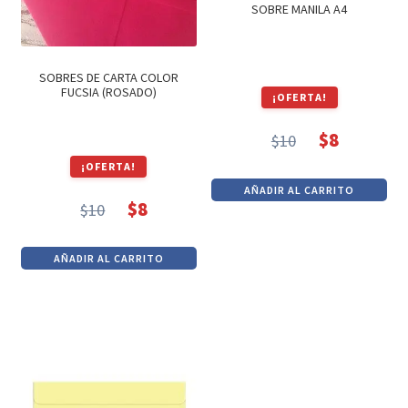
SOBRE MANILA A4
SOBRES DE CARTA COLOR
FUCSIA (ROSADO)
¡OFERTA!
$
8
$
10
El
El
¡OFERTA!
precio
precio
AÑADIR AL CARRITO
original
actual
$
8
$
10
El
El
era:
es:
precio
precio
$10.
$8.
AÑADIR AL CARRITO
original
actual
era:
es:
$10.
$8.