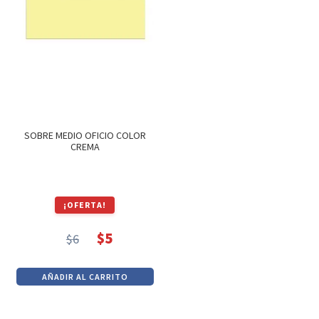
SOBRE MEDIO OFICIO COLOR
CREMA
¡OFERTA!
$
5
$
6
El
El
precio
precio
AÑADIR AL CARRITO
original
actual
era:
es: