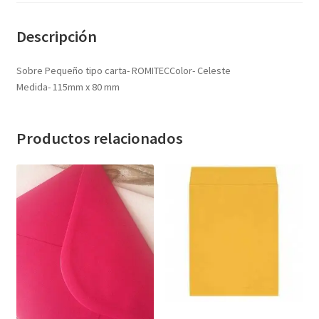
Textos (ver sub cats) (118)
TEXTOS EN INGLES (39)
Descripción
TEXTOS INGLES (49)
Sobre Pequeño tipo carta- ROMITECColor- Celeste
Varios (753)
Medida- 115mm x 80 mm
Productos relacionados