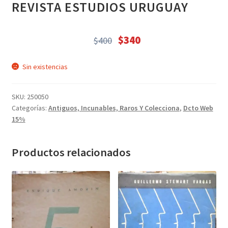
CIENCIA FICCIÓN (210)
REVISTA ESTUDIOS URUGUAY
Descuentos Web (25068)
Juegos (75)
$
340
$
400
El
El
Libros (20531)
precio
precio
Sin existencias
LUNCHERAS (4)
original
actual
MOCHILA ADULTOS (16)
era:
es:
SKU:
250050
$400.
$340.
MOCHILA INFANTIL - J (12)
Categorías:
Antiguos, Incunables, Raros Y Colecciona
,
Dcto Web
NOVELA ROMÁNTICA (157)
15%
Papeleria (2689)
Papeleria (6)
Productos relacionados
POESÍA (233)
Recomendados (17)
Regalos (95)
regalos varios (19)