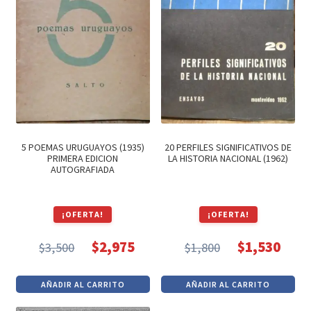
Textos (ver sub cats) (118)
TEXTOS EN INGLES (39)
TEXTOS INGLES (49)
Varios (749)
5 POEMAS URUGUAYOS (1935)
20 PERFILES SIGNIFICATIVOS DE
PRIMERA EDICION
LA HISTORIA NACIONAL (1962)
AUTOGRAFIADA
¡OFERTA!
¡OFERTA!
$
2,975
$
1,530
$
3,500
$
1,800
El
El
El
El
precio
precio
precio
precio
AÑADIR AL CARRITO
AÑADIR AL CARRITO
original
actual
original
actual