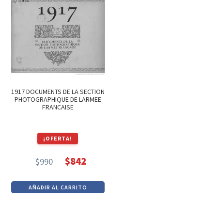
era:
es:
era:
es:
$3,500.
$2,975.
$1,800.
$1,530.
1917 DOCUMENTS DE LA SECTION
PHOTOGRAPHIQUE DE LARMEE
FRANCAISE
¡OFERTA!
$
842
$
990
El
El
precio
precio
AÑADIR AL CARRITO
original
actual
era:
es: