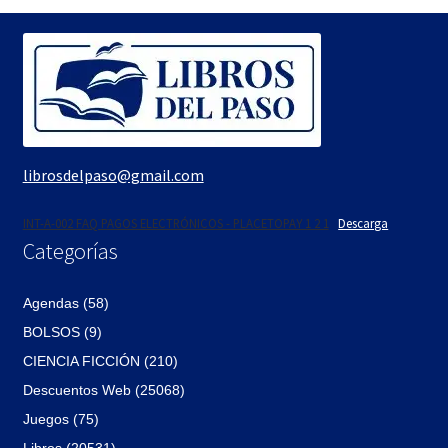
$990.
$842.
librosdelpaso@gmail.com
INT-A-002 FAQ PAGOS ELECTRÓNICOS - PLACETOPAY 1 2 1
Descarga
Categorías
Agendas (58)
BOLSOS (9)
CIENCIA FICCIÓN (210)
Descuentos Web (25068)
Juegos (75)
Libros (20531)