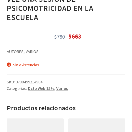
Textos (ver sub cats) (118)
PSICOMOTRICIDAD EN LA
TEXTOS EN INGLES (39)
ESCUELA
TEXTOS INGLES (49)
Varios (751)
$
663
$
780
El
El
precio
precio
AUTORES, VARIOS
original
actual
era:
es:
Sin existencias
$780.
$663.
SKU:
9788499214504
Categorías:
Dcto Web 15%
,
Varios
Productos relacionados