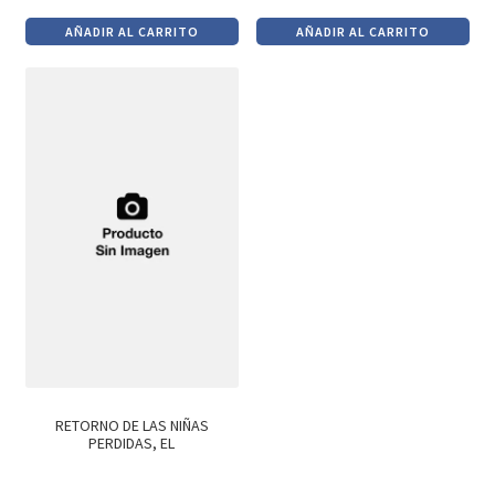
precio
precio
precio
precio
AÑADIR AL CARRITO
AÑADIR AL CARRITO
original
actual
original
actual
era:
es:
era:
es:
$990.
$842.
$890.
$756.
RETORNO DE LAS NIÑAS
PERDIDAS, EL