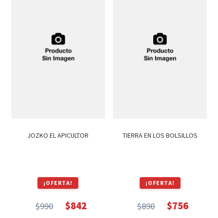
JOZKO EL APICULTOR
TIERRA EN LOS BOLSILLOS
¡OFERTA!
¡OFERTA!
$
842
$
756
$
990
$
890
El
El
El
El