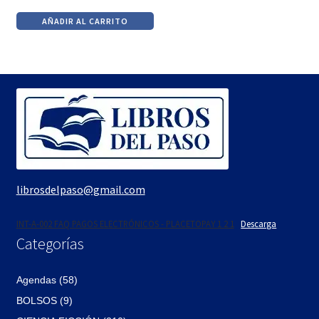
precio
precio
AÑADIR AL CARRITO
original
actual
era:
es:
$590.
$502.
librosdelpaso@gmail.com
INT-A-002 FAQ PAGOS ELECTRÓNICOS - PLACETOPAY 1 2 1
Descarga
Categorías
Agendas (58)
BOLSOS (9)