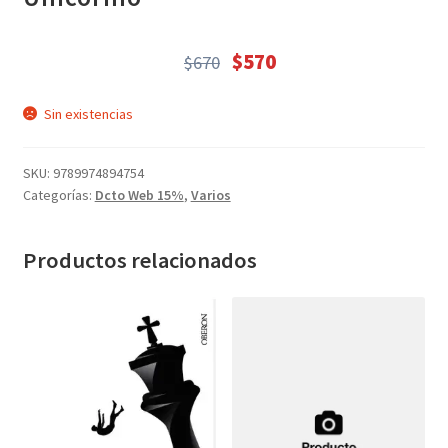
Textos (ver sub cats) (118)
TEXTOS EN INGLES (39)
$
570
$
670
TEXTOS INGLES (49)
El
El
precio
precio
Varios (749)
Sin existencias
original
actual
era:
es:
SKU:
9789974894754
$670.
$570.
Categorías:
Dcto Web 15%
,
Varios
Productos relacionados