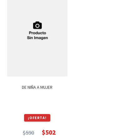
DE NIÑA A MUJER
¡OFERTA!
$
502
$
590
El
El