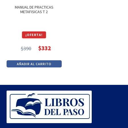
MANUAL DE PRACTICAS
METAFISICAS T 2
¡OFERTA!
$
332
$
390
El
El
precio
precio
AÑADIR AL CARRITO
original
actual
era:
es:
$390.
$332.