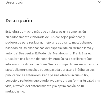
Textos (ver sub cats) (118)
Descripción
TEXTOS EN INGLES (39)
TEXTOS INGLES (49)
Descripción
Varios (749)
Esta obra es mucho más que un libro; es una compilación
cuidadosamente elaborada de 365 consejos prácticos y
poderosos para restaurar, mejorar y apoyar tu metabolismo,
basados en las enseñanzas del especialista en Metabolismo y
autor del Best-seller El Poder del Metabolismo, Frank Suárez.
Descubre una fuente de conocimiento única: Este libro reúne
información valiosa que Frank Suárez compartió en sus videos de
MetabolismoTV, muchas veces pasada por alto o inédita en sus
publicaciones anteriores. Cada página ofrece un nuevo tip,
consejo o reflexión que puede ayudarte a transformar tu salud y tu
vida, a través del entendimiento y la optimización de tu
metabolismo.