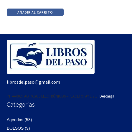
El
El
precio
precio
AÑADIR AL CARRITO
original
actual
era:
es:
$1,150.
$978.
librosdelpaso@gmail.com
INT-A-002 FAQ PAGOS ELECTRÓNICOS - PLACETOPAY 1 2 1
Descarga
Categorías
Agendas (58)
BOLSOS (9)