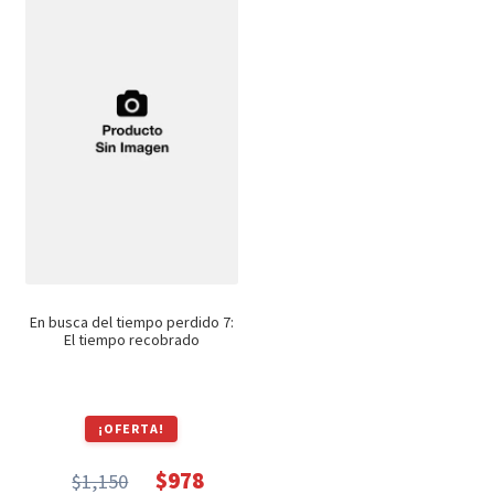
$2,400.
$2,040.
$990.
$842.
En busca del tiempo perdido 7:
El tiempo recobrado
¡OFERTA!
$
978
$
1,150