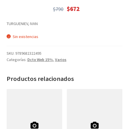
Textos (ver sub cats) (118)
$
672
$
790
TEXTOS EN INGLES (39)
El
El
precio
precio
TEXTOS INGLES (49)
TURGUENIEV, IVAN
original
actual
Varios (749)
era:
es:
Sin existencias
$790.
$672.
SKU:
9789682322495
Categorías:
Dcto Web 15%
,
Varios
Productos relacionados