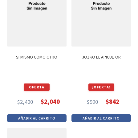
SI MISMO COMO OTRO
JOZKO EL APICULTOR
¡OFERTA!
¡OFERTA!
$
2,040
$
842
$
2,400
$
990
El
El
El
El
precio
precio
precio
precio
AÑADIR AL CARRITO
AÑADIR AL CARRITO
original
actual
original
actual
era:
es:
era:
es: