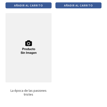
precio
precio
precio
precio
AÑADIR AL CARRITO
AÑADIR AL CARRITO
original
actual
original
actual
era:
es:
era:
es:
$1,150.
$978.
$990.
$842.
La época de las pasiones
tristes