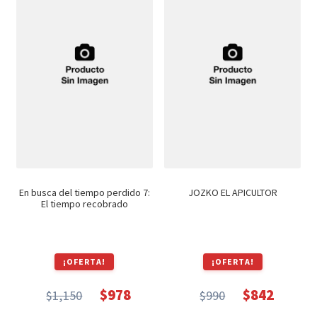
Textos (ver sub cats) (118)
TEXTOS EN INGLES (39)
TEXTOS INGLES (49)
Varios (749)
En busca del tiempo perdido 7:
JOZKO EL APICULTOR
El tiempo recobrado
¡OFERTA!
¡OFERTA!
$
978
$
842
$
1,150
$
990
El
El
El
El