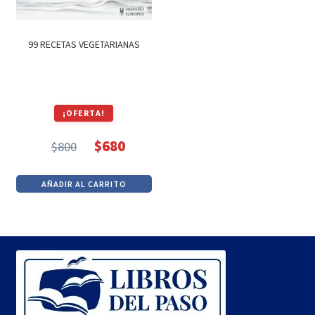
99 RECETAS VEGETARIANAS
¡OFERTA!
$
680
$
800
El
El
precio
precio
AÑADIR AL CARRITO
original
actual
era:
es:
$800.
$680.