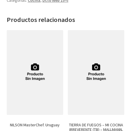
Categorías:
Cocina
,
Dcto Web 15%
Textos (ver sub cats) (118)
TEXTOS EN INGLES (39)
Productos relacionados
TEXTOS INGLES (49)
Varios (749)
NILSON MasterChef. Uruguay
TIERRA DE FUEGOS – MI COCINA
IRREVERENTE (TB) – MALLMANN,