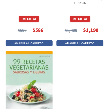
FRANCIS
¡OFERTA!
¡OFERTA!
$
586
$
1,190
$
690
$
1,400
El
El
El
El
precio
precio
precio
precio
AÑADIR AL CARRITO
AÑADIR AL CARRITO
original
actual
original
actual
era:
es:
era:
es:
$690.
$586.
$1,400.
$1,190.