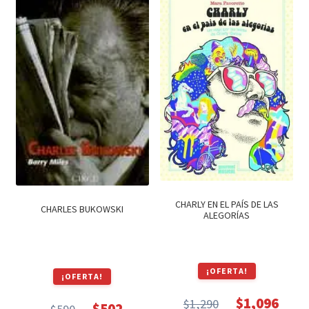
$590.
$502.
$990.
$842.
CHARLY EN EL PAÍS DE LAS
CHARLES BUKOWSKI
ALEGORÍAS
¡OFERTA!
¡OFERTA!
$
1,096
$
1,290