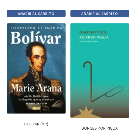
El
El
El
El
precio
precio
precio
precio
AÑADIR AL CARRITO
AÑADIR AL CARRITO
original
actual
original
actual
era:
es:
era:
es:
$590.
$502.
$690.
$586.
BOLIVAR (MP)
BORGES POR PIGLIA