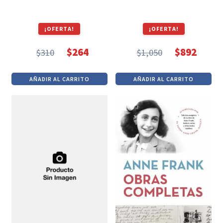
¡OFERTA!
¡OFERTA!
$
264
$
892
$
310
$
1,050
El
El
El
El
precio
precio
precio
precio
AÑADIR AL CARRITO
AÑADIR AL CARRITO
original
actual
original
actual
era:
es:
era:
es:
$310.
$264.
$1,050.
$892.