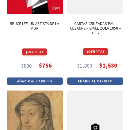
CARTAS CRUZADAS PAUL
BRUCE LEE. UN ARTISTA DE LA
CEZANNE – EMILE ZOLA 1858 –
VIDA
1887
¡OFERTA!
¡OFERTA!
$
1,530
$
756
$
1,800
$
890
El
El
El
El
precio
precio
precio
precio
AÑADIR AL CARRITO
AÑADIR AL CARRITO
original
actual
original
actual
era:
es:
era:
es:
$1,800.
$1,530.
$890.
$756.