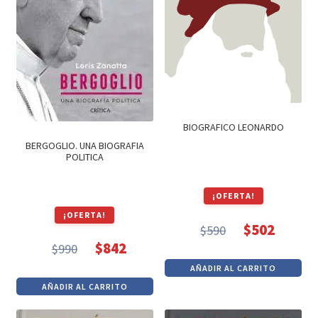
BIOGRAFICO LEONARDO
BERGOGLIO. UNA BIOGRAFIA
POLITICA
¡OFERTA!
¡OFERTA!
$
502
$
590
El
El
$
842
$
990
El
El
precio
precio
AÑADIR AL CARRITO
precio
precio
original
actual
AÑADIR AL CARRITO
original
actual
era:
es:
era:
es:
$590.
$502.