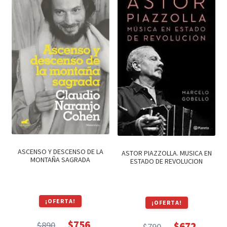
$790.
$672.
ASCENSO Y DESCENSO DE LA
ASTOR PIAZZOLLA. MUSICA EN
MONTAÑA SAGRADA
ESTADO DE REVOLUCION
¡OFERTA!
¡OFERTA!
$
756
$
890
$
672
$
790