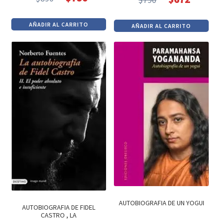
El
El
El
El
precio
precio
precio
precio
AÑADIR AL CARRITO
AÑADIR AL CARRITO
original
actual
original
actual
era:
es:
era:
es:
$890.
$756.
$790.
$672.
AUTOBIOGRAFIA DE UN YOGUI
AUTOBIOGRAFIA DE FIDEL
CASTRO , LA