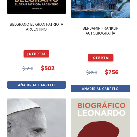
BELGRANO EL GRAN PATRIOTA
BENJAMIN FRANKLIN
ARGENTINO
AUTOBIOGRAFÍA
¡OFERTA!
¡OFERTA!
$
502
$
590
$
756
El
El
$
890
El
El
precio
precio
precio
precio
AÑADIR AL CARRITO
original
actual
AÑADIR AL CARRITO
original
actual
era:
es:
era:
es:
$590.
$502.
$890.
$756.