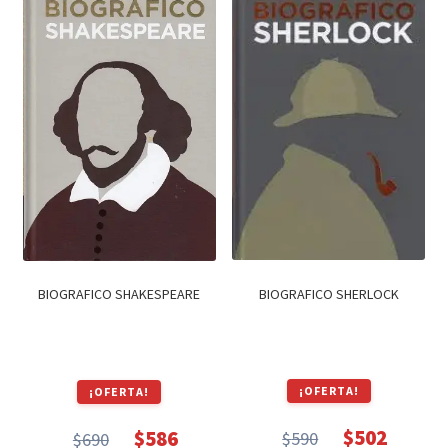
$990.
$842.
BIOGRAFICO SHERLOCK
BIOGRAFICO SHAKESPEARE
¡OFERTA!
¡OFERTA!
$
502
$
586
$
590
$
690