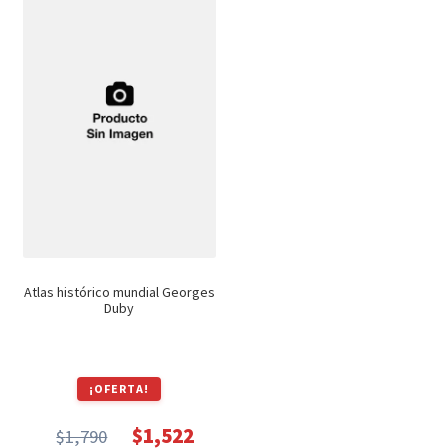
$1,500.
$1,275.
Atlas histórico mundial Georges
Duby
¡OFERTA!
$
1,522
$
1,790