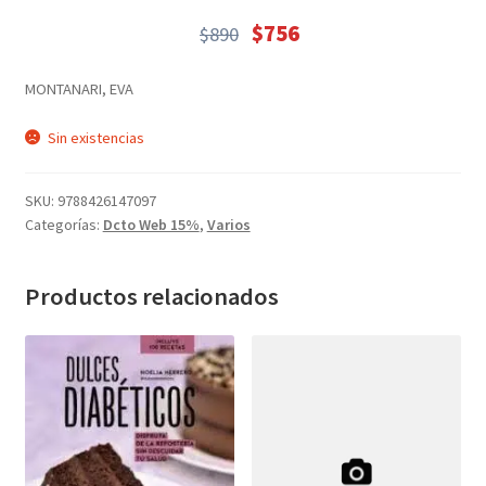
Textos (ver sub cats) (118)
$
756
$
890
TEXTOS EN INGLES (39)
El
El
precio
precio
TEXTOS INGLES (49)
MONTANARI, EVA
original
actual
Varios (751)
era:
es:
Sin existencias
$890.
$756.
SKU:
9788426147097
Categorías:
Dcto Web 15%
,
Varios
Productos relacionados