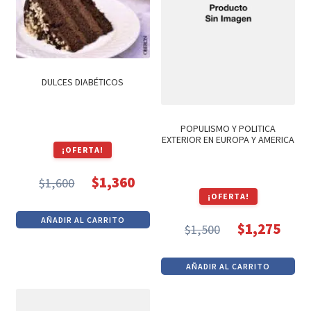
DULCES DIABÉTICOS
POPULISMO Y POLITICA
EXTERIOR EN EUROPA Y AMERICA
¡OFERTA!
$
1,360
$
1,600
El
El
¡OFERTA!
precio
precio
AÑADIR AL CARRITO
$
1,275
original
actual
$
1,500
El
El
era:
es:
precio
precio
$1,600.
$1,360.
AÑADIR AL CARRITO
original
actual
era:
es: