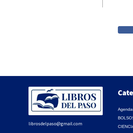
Cate
Agendas
BOLSOS
librosdelpaso@gmail.com
CIENCI