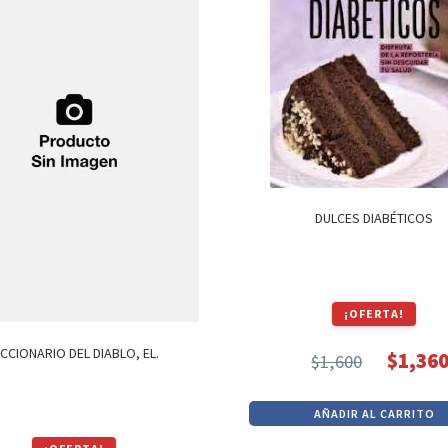
DULCES DIABÉTICOS
¡OFERTA!
ICCIONARIO DEL DIABLO, EL.
$
1,36
$
1,600
El
El
precio
precio
AÑADIR AL CARRITO
original
actual