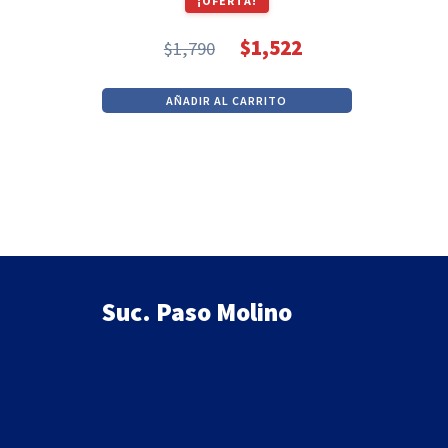
¡OFERTA!
$
1,522
$
1,790
El
El
precio
precio
AÑADIR AL CARRITO
original
actual
era:
es:
$1,790.
$1,522.
Suc. Paso Molino