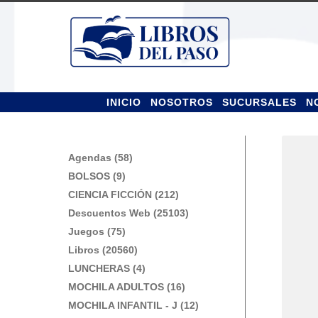
Ir
Ir
a
al
la
contenido
navegación
INICIO
NOSOTROS
SUCURSALES
N
Agendas (58)
BOLSOS (9)
CIENCIA FICCIÓN (212)
Descuentos Web (25103)
Juegos (75)
Libros (20560)
LUNCHERAS (4)
MOCHILA ADULTOS (16)
MOCHILA INFANTIL - J (12)