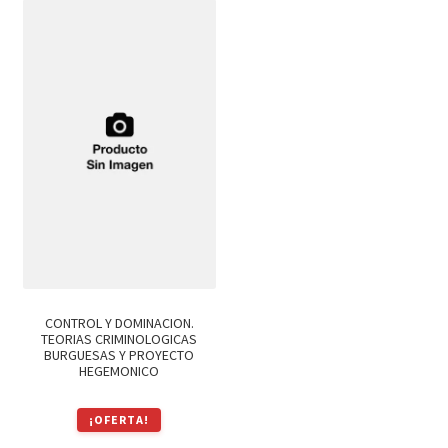
era:
es:
era:
es:
$1,200.
$1,020.
$590.
$502.
CONTROL Y DOMINACION.
TEORIAS CRIMINOLOGICAS
BURGUESAS Y PROYECTO
HEGEMONICO
¡OFERTA!