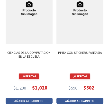
CIENCIAS DE LA COMPUTACION
PINTA CON STICKERS FANTASIA
EN LA ESCUELA
¡OFERTA!
¡OFERTA!
$
1,020
$
502
$
1,200
$
590
El
El
El
El
precio
precio
precio
precio
AÑADIR AL CARRITO
AÑADIR AL CARRITO
original
actual
original
actual