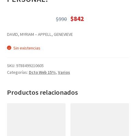
Textos (ver sub cats) (118)
TEXTOS EN INGLES (39)
$
842
$
990
TEXTOS INGLES (49)
El
El
precio
precio
Varios (753)
DAVID, MYRIAM – APPELL, GENEVIEVE
original
actual
era:
es:
Sin existencias
$990.
$842.
SKU:
9788499210605
Categorías:
Dcto Web 15%
,
Varios
Productos relacionados