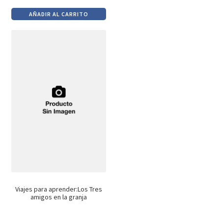
precio
precio
AÑADIR AL CARRITO
original
actual
era:
es:
$990.
$842.
Viajes para aprender:Los Tres
amigos en la granja