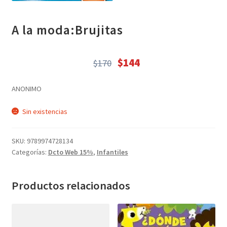
CIENCIA FICCIÓN (210)
Descuentos Web (25058)
A la moda:Brujitas
Juegos (75)
Libros (20522)
$
144
$
170
El
El
LUNCHERAS (4)
precio
precio
MOCHILA ADULTOS (16)
ANONIMO
original
actual
MOCHILA INFANTIL - J (12)
era:
es:
Sin existencias
NOVELA ROMÁNTICA (157)
$170.
$144.
Papeleria (2688)
SKU:
9789974728134
Papeleria (6)
Categorías:
Dcto Web 15%
,
Infantiles
POESÍA (233)
Recomendados (17)
Productos relacionados
Regalos (95)
regalos varios (19)