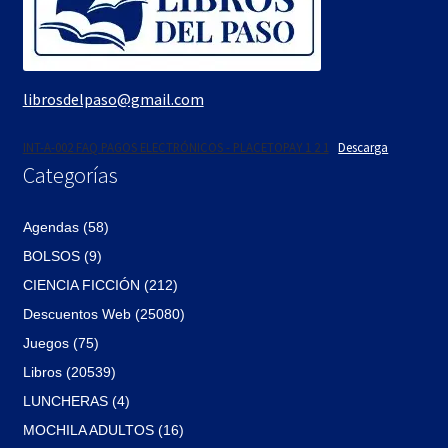
Textos (ver sub cats) (118)
TEXTOS EN INGLES (39)
TEXTOS INGLES (49)
librosdelpaso@gmail.com
Varios (751)
INT-A-002 FAQ PAGOS ELECTRÓNICOS - PLACETOPAY 1 2 1
Descarga
Categorías
Agendas (58)
BOLSOS (9)
CIENCIA FICCIÓN (212)
Descuentos Web (25080)
Juegos (75)
Libros (20539)
LUNCHERAS (4)
MOCHILA ADULTOS (16)